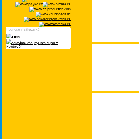
Hodnocení zákazníků:
4.83/5
Zdravíme Vás, byli jste super!!!
Holešovští...