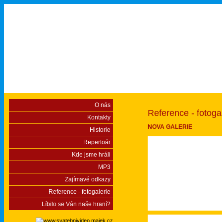
O nás
Reference - fotoga
Kontakty
NOVA GALERIE
Historie
Repertoár
Kde jsme hráli
MP3
Zajímavé odkazy
Reference - fotogalerie
Líbilo se Ván naše hraní?